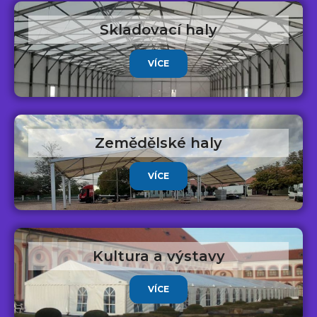
Skladovací haly
VÍCE
Zemědělské haly
VÍCE
Kultura a výstavy
VÍCE