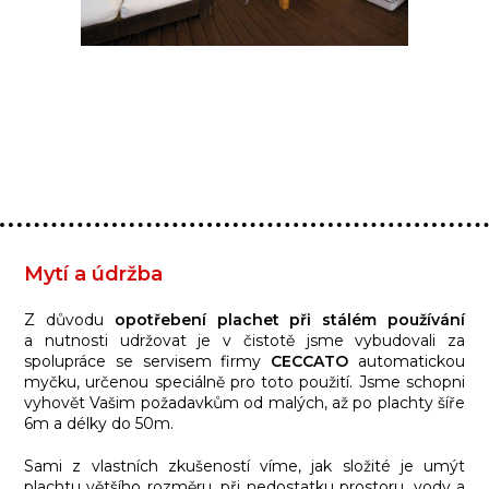
Mytí a údržba
Z důvodu
opotřebení plachet při stálém používání
a nutnosti udržovat je v čistotě jsme vybudovali za
spolupráce se servisem firmy
CECCATO
automatickou
myčku, určenou speciálně pro toto použití. Jsme schopni
vyhovět Vašim požadavkům od malých, až po plachty šíře
6m a délky do 50m.
Sami z vlastních zkušeností víme, jak složité je umýt
plachtu většího rozměru, při nedostatku prostoru, vody a