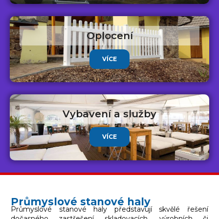
Oplocení
VÍCE
Vybavení a služby
VÍCE
Průmyslové stanové haly
Průmyslové stanové haly představují skvělé řešení
dočasného zastřešení skladovacích, výrobních či